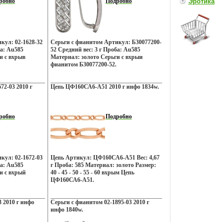
робно
Подробно
Эротика
т также от его
 отсутствовать
 пятна
ют практически
орогих
десятикратном
кул: 02-1628-32
Серьги с фианитом Артикул: Б30077200-
 различить
ба: Au585
52 Средний вес: 3 г Проба: Au585
 значение также
и с вхрыв
Материал: золото Серьги с вхрыи
дение, что все
фианитом Б30077200-52.
та Бриллианты
тенок Камни
 и довольно
72-03 2010 г
Цепь ЦФ160СА6-А51 2010 г инфо 1834w.
оттенком
ие бриллианты,
е В природе
бесцветного до
робно
Подробно
невого Самый
настоящий цвет
 на него на
рактеристики
ть цифрами от 1
кул: 02-1672-03
Цепь Артикул: ЦФ160СА6-А51 Вес: 4,67
чневый)
ба: Au585
г Проба: 585 Материал: золото Размер:
имволом чистоты
и с вхрый
40 - 45 - 50 - 55 - 60 вхрым Цепь
лизирует
ЦФ160СА6-А51.
ость, силу и
бен отогнать
о владельца от
 2010 г инфо
Серьги с фианитом 02-1895-03 2010 г
оберегает от
инфо 1840w.
ни магов,
энергию.