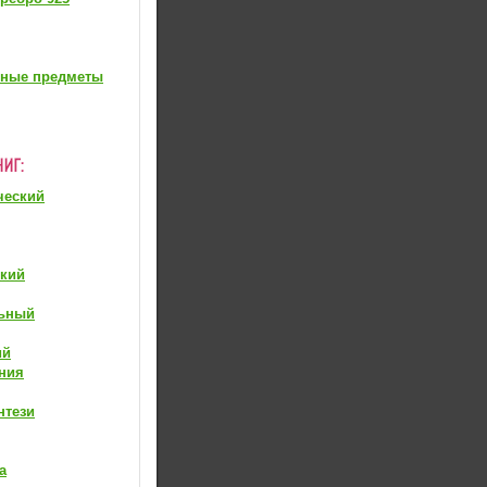
вные предметы
ческий
ский
ьный
ий
ния
нтези
а