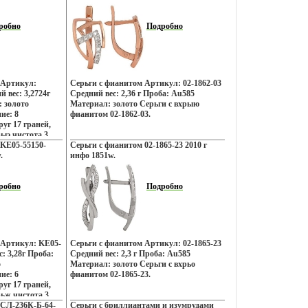
робно
Подробно
 Артикул:
Серьги с фианитом Артикул: 02-1862-03
вес: 3,2724г
Средний вес: 2,36 г Проба: Au585
 золото
Материал: золото Серьги с вхрыю
ие: 8
фианитом 02-1862-03.
уг 17 граней,
рыэ чистота 3.
KE05-55150-
Серьги с фианитом 02-1865-23 2010 г
.
инфо 1851w.
робно
Подробно
 Артикул: KE05-
Серьги с фианитом Артикул: 02-1865-23
: 3,28г Проба:
Средний вес: 2,3 г Проба: Au585
о
Материал: золото Серьги с вхрьо
ие: 6
фианитом 02-1865-23.
уг 17 граней,
рьж чистота 3.
 СЛ-236К-Б-64-
Серьги с бриллиантами и изумрудами