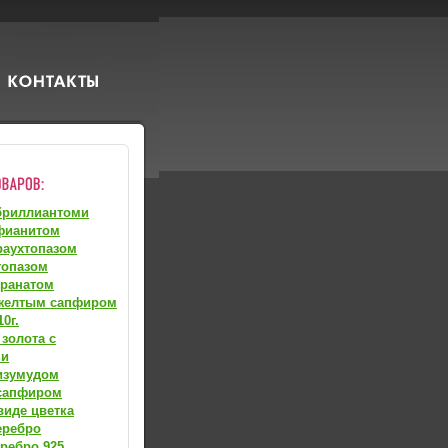
бриллиантоми
фианитом
раухтопазом
топазом
гранатом
 желтым сапфиром
0г.
 золота с
ми
изумудом
 сапфиром
виде цветка
еребро
ребро 925