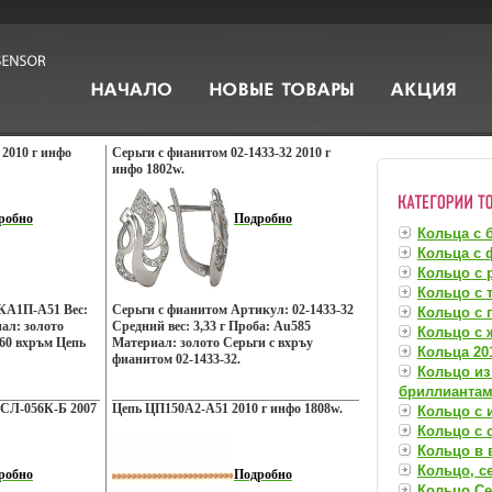
2010 г инфо
Серьги с фианитом 02-1433-32 2010 г
инфо 1802w.
робно
Подробно
Кольца с 
Кольца с 
Кольцо с 
Кольцо с 
КА1П-А51 Вес:
Серьги с фианитом Артикул: 02-1433-32
Кольцо с 
иал: золото
Средний вес: 3,33 г Проба: Au585
Кольцо с
 - 60 вхръм Цепь
Материал: золото Серьги с вхръу
Кольца 201
фианитом 02-1433-32.
Кольцо из
бриллианта
 СЛ-056К-Б 2007
Цепь ЦП150А2-А51 2010 г инфо 1808w.
Кольцо с 
Кольцо с
Кольцо в 
Кольцо, с
робно
Подробно
Кольцо Се