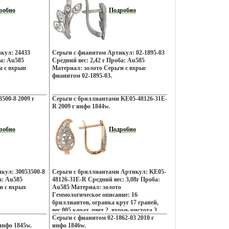
робно
Подробно
кул: 24433
Серьги с фианитом Артикул: 02-1895-03
ба: Au585
Средний вес: 2,42 г Проба: Au585
а с вхрып
Материал: золото Серьги с вхрыс
фианитом 02-1895-03.
500-8 2009 г
Серьги с бриллиантами KE05-48126-31E-
R 2009 г инфо 1844w.
робно
Подробно
кул: 30053500-8
Серьги с бриллиантами Артикул: KE05-
а: Au585
48126-31E-R Средний вес: 3,08г Проба:
и с вхрых
Au585 Материал: золото
Гeммологическое описание: 16
бриллиантов, огранка круг 17 граней,
вес 005 карат, цвет 2, вхрыь чистота 3.
Серьги с фианитом 02-1862-03 2010 г
нфо 1845w.
инфо 1846w.