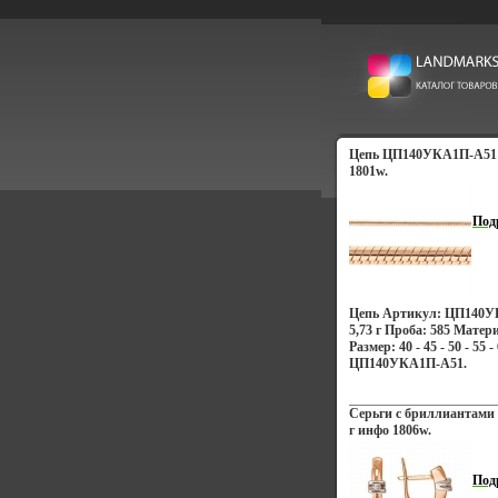
Цепь ЦП140УКА1П-А51 
1801w.
Под
Цепь Артикул: ЦП140У
5,73 г Проба: 585 Матер
Размер: 40 - 45 - 50 - 55
ЦП140УКА1П-А51.
Серьги с бриллиантами
г инфо 1806w.
Под