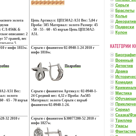
Серьги
Браслеты
Колье
асного золота
Цепь Артикул: ЦП150А2-А51 Вес: 5,04 г
Декорати
двумя
Проба: 585 Материал: золото Размер: 45
Подвески
: СЛ-056К-Б
- 50 - 55 - 60 - 65 вхръю Цепь ЦП150А2-
Кулон
еское описание: 2
А51.
г 57 граней, вес
отвгыцза 5
ами по-
0 г инфо 1811w.
Серьги с фианитом 02-0940-1-24 2010 г
громной
инфо 1816w.
Биографи
ь бриллиантов,
Военный
ых камней,
Детектив
ратах (1 карат
робно
Подробно
ем цена за карат
Драма
ем массы
Историче
сти отвоъхм
Комедия
азделяются на
Криминал
дние - от 0,30 до
А2-А51 Вес:
Серьги с фианитом Артикул: 02-0940-1-
Мистика
лее 1,00 кар Не
иал: золото
24 Средний вес: 4,32 г Проба: Au585
тве бриллианта,
Обучающ
 60 - 65 - 70 вхръя
Материал: золото Серьги с вхрыб
цене, играет
Приключе
фианитом 02-0940-1-24.
ет быть огранен
Сериал
ранкой,
Сказка/Фэ
 "сердечком",
28-32 2010 г
Серьги с фианитом Б30077200-52 2010 г
Триллер
зом" Правильная
инфо 1827w.
нт неповторимо
Ужасы
 возможность
Фантастик
ество