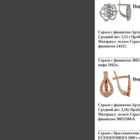
Под
Серьга с фианитом Арти
Средний вес: 2,13 г Про
Материал: золото Серьг
фианитом 24433.
Серьги с фианитом 30053
инфо 1842w.
Под
Серьги с фианитом Арти
Средний вес: 2,16г Проб
Материал: золото Серьг
фианитом 30053500-8.
Серьги с бриллиантами
ECE0263NBRDA 2009 г и