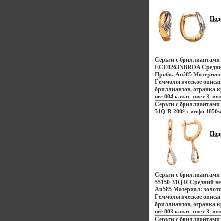
Под
Серьги с бриллиантами
ECE0263NBRDA Средний 
Проба: Au585 Материал:
Гeммологическое описан
бриллиантов, огранка кр
вес 004 карат, цвет 3, вх
Серьги с бриллиантами 
31Q-R 2009 г инфо 1850w
Под
Серьги с бриллиантами
55150-31Q-R Средний вес
Au585 Материал: золот
Гeммологическое описан
бриллиантов, огранка кр
вес 003 карат, цвет 3, вх
Серьги с бриллиантами