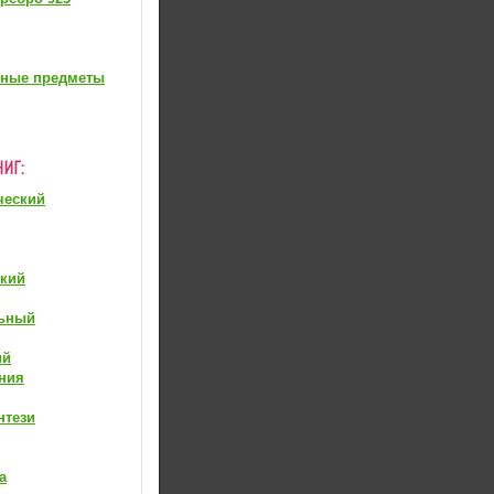
вные предметы
ческий
ский
ьный
ий
ния
нтези
а