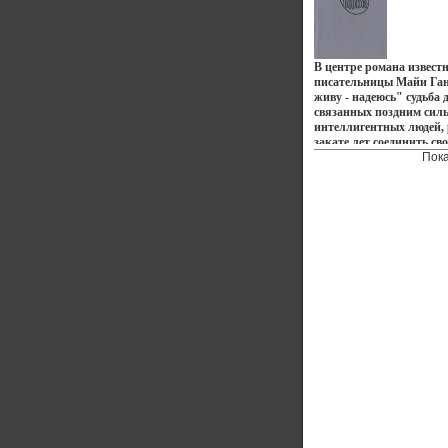
В центре романа извест
писательницы Майи Га
живу - надеюсь" судьба 
связанных поздним сил
интеллигентных людей,
закате лет соединить св
поселиться в подмосков
Пок
«неперспективной» дере
событийность романа не
тем, что происходит на 
Идет ассоциативная рет
жизнь тридцатых годов,
дни военной тыловой Мо
работы героини стройво
Сибири Параллельно с
событиями прослеживае
исповедальное раздумье
происходившем и проис
личной и общей вине Т
остросюжетные яркие п
дополняют книгу Произ
Ганиной пользуются лю
как у нас в стране, так 
Автор Майя Ганина.