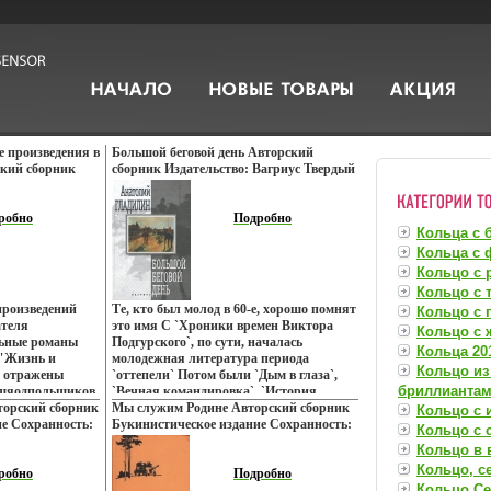
 произведения в
Большой беговой день Авторский
ский сборник
сборник Издательство: Вагриус Твердый
е Сохранность:
переплет, 336 стр ISBN 5-264-00503-6
Днiпро, 1984 г
Тираж: 5000 экз Формат: 60x90/16
тр Тираж: 65000
робно
(~145х217 мм) инфо 7625z.
Подробно
Кольца с 
~130х205 мм)
Кольца с 
Кольцо с 
Кольцо с 
произведений
Те, кто был молод в 60-е, хорошо помнят
Кольцо с 
ателя
это имя С `Хроники времен Виктора
Кольцо с
льные романы
Подгурского`, по сути, началась
Кольца 201
 "Жизнь и
молодежная литература периода
Кольцо из
х отражены
`оттепели` Потом были `Дым в глаза`,
бриллианта
жщяодпольщиков
`Вечная командировка`, `История
кой
торский сборник
одвгжъаной компании` Их читали
Мы служим Родине Авторский сборник
Кольцо с 
ассказывается о
е Сохранность:
взахлеб, передавали друг другу, о них
Букинистическое издание Сохранность:
Кольцо с
ровья в
 Современник,
спорили… И вдруг наступила
Хорошая Издательство: Воениздат, 1962
Кольцо в 
р Федор Залата.
 544 стр ISBN 5-
оглушительная тишина Анатолий
г Твердый переплет, 254 стр Тираж:
Кольцо, с
00 экз Формат:
робно
Гладилин уехал из страны Тогда
65000 экз Формат: 84x108/32 (~130х205
Подробно
Кольцо Се
инфо 7650z.
казалось – навсегда Разумеется, писать
мм) инфо 7660z.