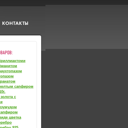
бриллиантоми
фианитом
раухтопазом
топазом
гранатом
 желтым сапфиром
0г.
 золота с
ми
изумудом
 сапфиром
виде цветка
еребро
ребро 925