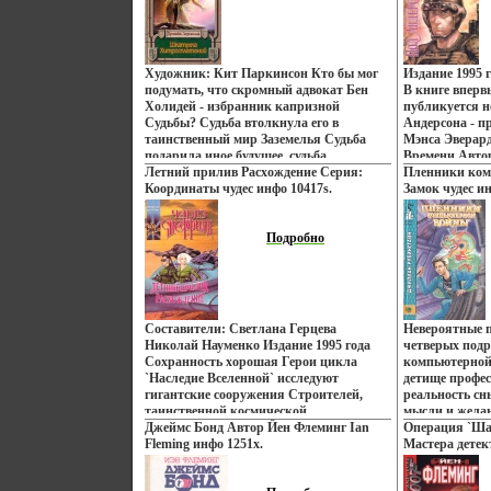
священника Отказавшись от духовной
и кастильский,
карьевокйпры, в 1840 году эмигрировал
Имперский иез
в Америку Перепробовал множество
году, благода
профессий, много путешествовал по
епископа де А
Художник: Кит Паркинсон Кто бы мог
Издание 1995 
стране, с 1846 года
способностями
подумать, что скромный адвокат Бен
В книге вперв
профессиональнозанимается
Холидей - избранник капризной
публикуется 
журналистикой Принимал .
Судьбы? Судьба втолкнула его в
Андерсона - 
таинственный мир Заземелья Судьба
Мэнса Эверард
подарила иное будущее, судьба
Времени Авто
поселвггяшила его в высоком замке
Летний прилив Расхождение Серия:
Poвгдстul Will
Пленники ком
Чистейшего Серебра Судьба возложила
Координаты чудес инфо 10417s.
Бристоле, шта
Замок чудес ин
на голову Бена корону Но труден
выходцев из С
оказался путь в новую жизнь - и
объясняется н
жестокие битвы, опасные приключения,
Подробно
орфографии а
тяжкие странствия ожидают короля
написание его 
страны, пришедшей из снов Автор
Окончил унив
Терри Брукс Terry Brooks Родился
со степенью б
ввойел провинциальном городке в штате
.
Иллинойс Окончил университет
Составители: Светлана Герцева
Невероятные 
Вашингтона-Ли, получил диплом
Николай Науменко Издание 1995 года
четверых подр
юриста, некоторое время работал
Сохранность хорошая Герои цикла
компьютерной
адвокатом, но вскоре подчинился зову
`Наследие Вселенной` исследуют
детище профес
сердца и ушел "на вольные хлеба" (стать
гигантские сооружения Строителей,
реальность сн
писателем Брукс мечтал с самого
таинственной космической
мысли и жела
детства) .
сверхцивиливгднюзации Об их
Джеймс Бонд Автор Йен Флеминг Ian
неудивгжхрвит
Операция `Ша
головокружительных приключениях
Fleming инфо 1251x.
возможности 
Мастера детек
читайте в романах `Летний Прилив` и
внимание ком
`Расхождение` Содержание Летний
стремящихся к