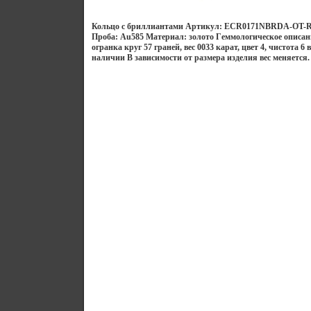
Кольцо с бриллиантами Артикул: ECR0171NBRDA-OT-R С
Проба: Au585 Материал: золото Гeммологическое описан
огранка круг 57 граней, вес 0033 карат, цвет 4, чистота 6
наличии В зависимости от размера изделия вес меняется.