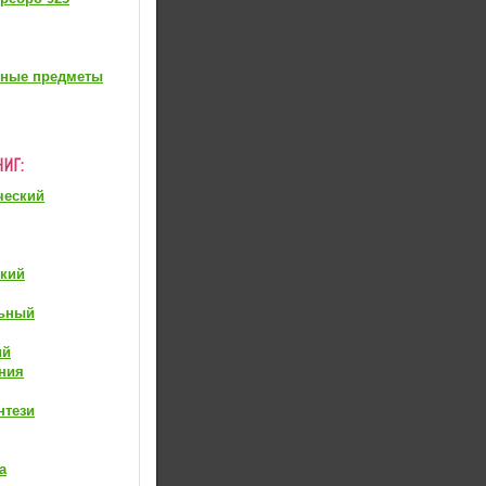
вные предметы
ческий
ский
ьный
ий
ния
нтези
а