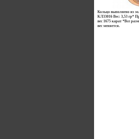
Кольцо выполнено из зо
КЛ33016 Вес: 3,53 гр* П
вес 1675 карат *Все ра
вес меняется.