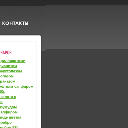
бриллиантоми
фианитом
раухтопазом
топазом
гранатом
 желтым сапфиром
0г.
 золота с
ми
изумудом
 сапфиром
виде цветка
еребро
ребро 925