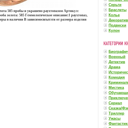
Серьги
Браслеты
лота 585 пробы и украшено раухтопазом Артикул:
Колье
роба золота: 585 Гeммологическое описание:1 раухтопаз,
змеры в наличии В зависимосвгытзти от размера изделия
Декорати
Подвески
Кулон
Биографи
Военный
Детектив
Драма
Историче
Комедия
Криминал
Мистика
Обучающ
Приключе
Сериал
Сказка/Фэ
Триллер
Ужасы
Фантастик