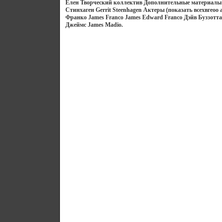
Елен Творческий коллектив Дополнительные материалы
Стинхаген Gerrit Steenhagen Актеры (показать всехвгеоо
Франко James Franco James Edward Franco Дэйв Буззотта
Джеймс James Madio.