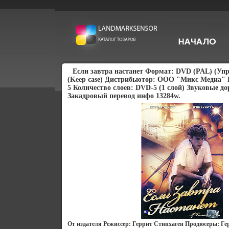
Если завтра настанет Формат: DVD (PAL) (Уп
(Keep case) Дистрибьютор: ООО "Микс Медиа" 
5 Количество слоев: DVD-5 (1 слой) Звуковые д
Закадровый перевод инфо 13284w.
От издателя Режиссер: Геррит Стинхаген Продюсеры: Г