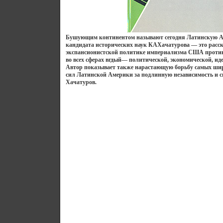
Бушующим континентом называют сегодня Латинскую 
кандидата исторических наук КАХачатурова — это расск
экспансионистской политике империализма США против
во всех сферах вгдый— политической, экономической, ид
Автор показывает также нарастающую борьбу самых ши
сил Латинской Америки за подлинную независимость и с
Хачатуров.