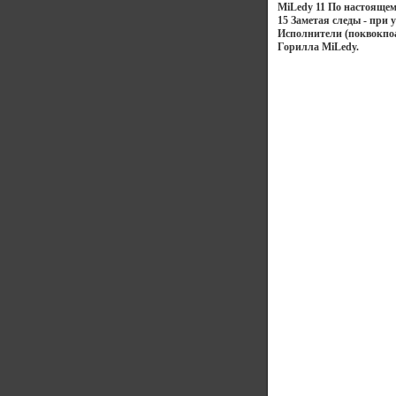
MiLedy 11 По настоящем
15 Заметая следы - при 
Исполнители (поквокпоа
Горилла MiLedy.