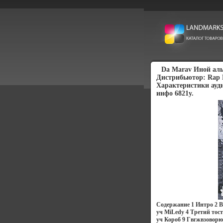
Da Marav Иной аль
Дистрибьютор: Rap 
Характеристики ауди
инфо 6821y.
Содержание 1 Интро 2 В
уч MiLedy 4 Третий тост
уч Короб 9 Гвгжвзоворю 