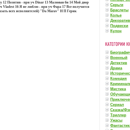
у 12 Позитив - при уч Dinar 13 Малював би 14 Мой двор
Серьги
уч Vladest 16 Я не люблю - при уч Фара 17 Все получится
Браслеты
зать всех исполнителей) "Da Marav" Н П Герик
Колье
Декорати
Подвески
Кулон
Биографи
Военный
Детектив
Драма
Историче
Комедия
Криминал
Мистика
Обучающ
Приключе
Сериал
Сказка/Фэ
Триллер
Ужасы
Фантастик