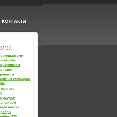
бриллиантоми
фианитом
раухтопазом
топазом
гранатом
 желтым сапфиром
0г.
 золота с
ми
изумудом
 сапфиром
виде цветка
еребро
ребро 925