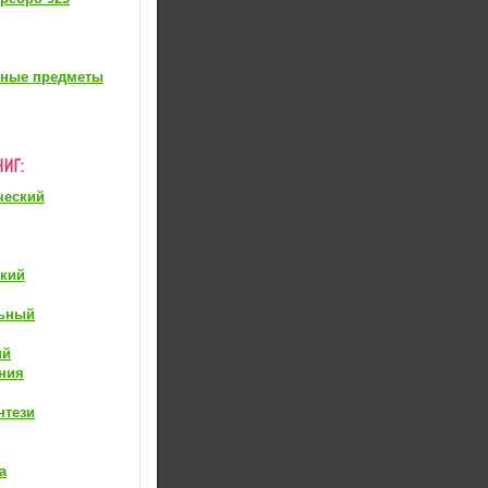
вные предметы
ческий
ский
ьный
ий
ния
нтези
а