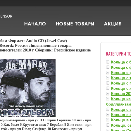
бом Формат: Audio CD (Jewel Case)
Recordz Россия Лицензионные товары
оносителей 2010 г Сборник: Российское издание
Кольца с 
Кольца с 
Кольцо с 
Кольцо с 
Кольцо с 
Кольцо с
Кольца 201
Кольцо из
бриллианта
Кольцо с 
Кольцо с
Кольцо в 
одно-моторный - при уч Н П Герик Горилла 3 Киев - при
 5 Как было 6 Крутится диск 7 Корабли 8 Я не один - при
Кольцо, с
тебе - при уч Dinar, Стифлер 10 Бизнесмен - при уч
Кольцо Се