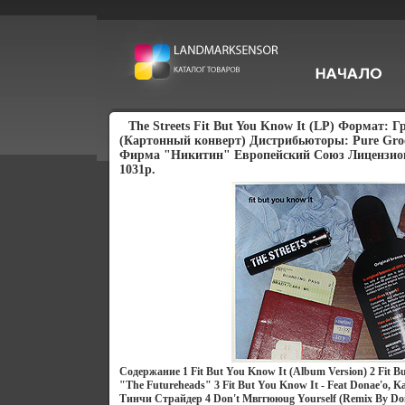
The Streets Fit But You Know It (LP) Формат: 
(Картонный конверт) Дистрибьюторы: Pure Groo
Фирма "Никитин" Европейский Союз Лицензио
1031p.
Содержание 1 Fit But You Know It (Album Version) 2 Fit Bu
"The Futureheads" 3 Fit But You Know It - Feat Donae'o, K
Тинчи Страйдер 4 Don't Mвггююug Yourself (Remix By Do