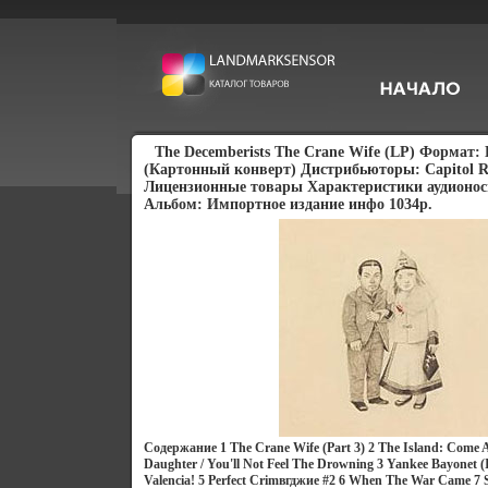
The Decemberists The Crane Wife (LP) Формат:
(Картонный конверт) Дистрибьюторы: Capitol Re
Лицензионные товары Характеристики аудионоси
Альбом: Импортное издание инфо 1034p.
Содержание 1 The Crane Wife (Part 3) 2 The Island: Come A
Daughter / You'll Not Feel The Drowning 3 Yankee Bayonet (
Valencia! 5 Perfect Crimвгджиe #2 6 When The War Came 7 S