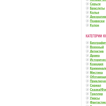
Серьги
Браслеты
Колье
Декорати
Подвески
Кулон
Биографи
Военный
Детектив
Драма
Историче
Комедия
Криминал
Мистика
Обучающ
Приключе
Сериал
Сказка/Фэ
Триллер
Ужасы
Фантастик