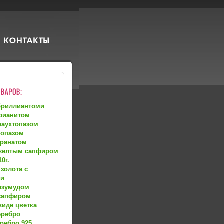
бриллиантоми
фианитом
раухтопазом
топазом
гранатом
 желтым сапфиром
0г.
 золота с
ми
изумудом
 сапфиром
виде цветка
еребро
ребро 925