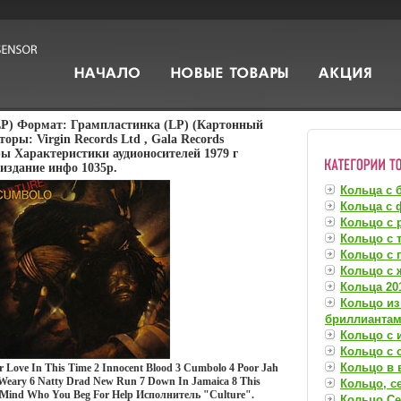
LP) Формат: Грампластинка (LP) (Картонный
оры: Virgin Records Ltd , Gala Records
ы Характеристики аудионосителей 1979 г
издание инфо 1035p.
Кольца с 
Кольца с 
Кольцо с 
Кольцо с 
Кольцо с 
Кольцо с
Кольца 201
Кольцо из
бриллианта
Кольцо с 
Кольцо с
Кольцо в 
 Love In This Time 2 Innocent Blood 3 Cumbolo 4 Poor Jah
t Weary 6 Natty Drad New Run 7 Down In Jamaica 8 This
Кольцо, с
 Mind Who You Beg For Help Исполнитель "Culture".
Кольцо Се