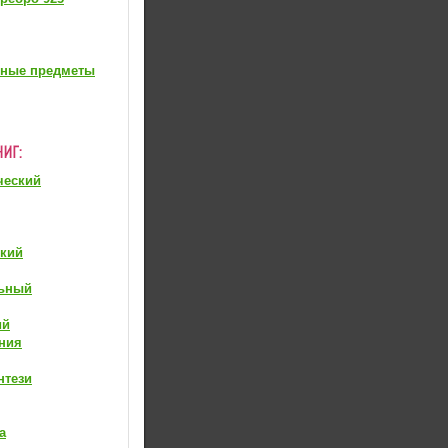
вные предметы
ческий
ский
ьный
ий
ния
нтези
а