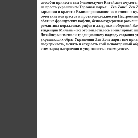
способен принести вам благополучие Китайские амулеты 
не просто украшением Торговая марка: "Zen Zone" Zen 
гармонии и красоты Взаимопроникновение и слияние кул
сочетание контрастов и противоположностей Настроения
обаяние французских кофеин, безвоыаэудержная роскошь
романтика коралловых рифов и лазурных побережий Ба
тенденций Милана – все это воплотилось в ювелирных ше
Дизайнеры изменили традиционному подходу создания у
украшающих образ Украшения Zen Zone дарят вам прив
подчеркивать, менять и создавать свой неповторимый об
этом заряд настроения и уверенность в своем успехе.