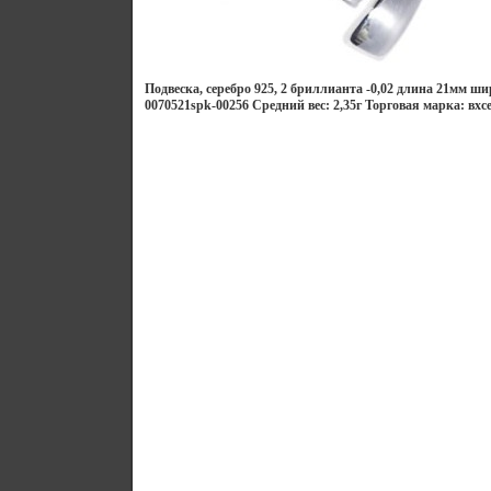
Подвеска, серебро 925, 2 бриллианта -0,02 длина 21мм 
0070521spk-00256 Средний вес: 2,35г Торговая марка: вхс