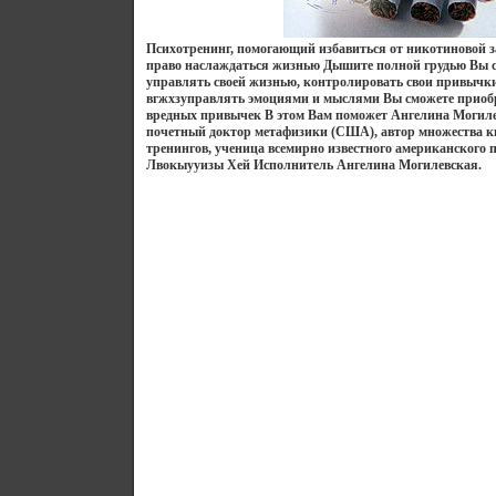
Психотренинг, помогающий избавиться от никотиновой з
право наслаждаться жизнью Дышите полной грудью Вы с
управлять своей жизнью, контролировать свои привычки
вгжхзуправлять эмоциями и мыслями Вы сможете приобр
вредных привычек В этом Вам поможет Ангелина Могиле
почетный доктор метафизики (США), автор множества кн
тренингов, ученица всемирно известного американского 
Лвокыууизы Хей Исполнитель Ангелина Могилевская.