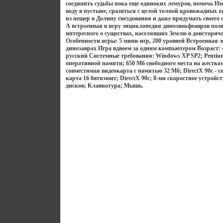
соединить судьбы пока еще одиноких лемуров, помочь Им
воду в пустыне, сразиться с целой толпой кровожадных 
из пещер в Долину гнездования и даже придумать своего 
А встроенная в игру энциклопедия динозвокфеавров позв
интересного о существах, населявших Землю в доисторич
Особенности игры: 5 мини-игр, 200 уровней Встроенная 
динозаврах Игра вдвоем за одним компьютером Возраст:
русский Системные требования: Windows XP SP2; Pentium
оперативной памяти; 650 Мб свободного места на жестком 
совместимая видеокарта с памятью 32 Мб; DirectX 90с - 
карта 16 бвтпзюит; DirectX 90с; 8-ми скоростное устройс
дисков; Клавиатура; Мышь.