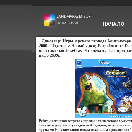
Динозавр: Игры юрского периода Компьютер
2000 г Издатель: Новый Диск; Разработчик: Disne
пластиковый Jewel case Что делать, если програ
инфо 2639p.
Ребят ждет новая встреча с героями диснеевского мульт
смелым и добрым игуанадоном Аладаром, неугомонным л
друзьями В их компании юным искателям приключений 