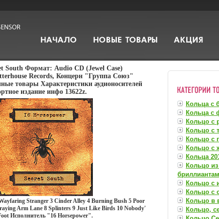
et South Формат: Audio CD (Jewel Case)
terhouse Records, Концерн "Группа Союз"
ные товары Характеристики аудионосителей
ртное издание инфо 13622z.
Кольца с 
Кольца с 
Кольцо с 
Кольцо с 
Кольцо с 
Кольцо с
Кольца 201
Кольцо из
бриллианта
Кольцо с 
Кольцо с
Кольцо в 
ayfaring Stranger 3 Cinder Alley 4 Burning Bush 5 Poor
raying Arm Lane 8 Splinters 9 Just Like Birds 10 Nobody'
Кольцо, с
Foot Исполнитель "16 Horsepower".
Кольцо Се