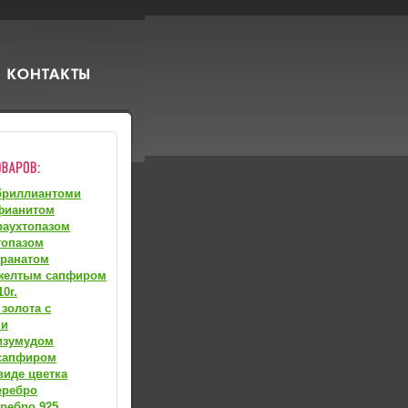
бриллиантоми
фианитом
раухтопазом
топазом
гранатом
 желтым сапфиром
0г.
 золота с
ми
изумудом
 сапфиром
виде цветка
еребро
ребро 925