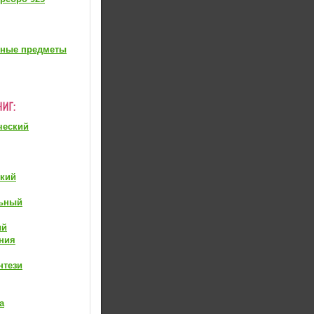
вные предметы
ческий
ский
ьный
ий
ния
нтези
а