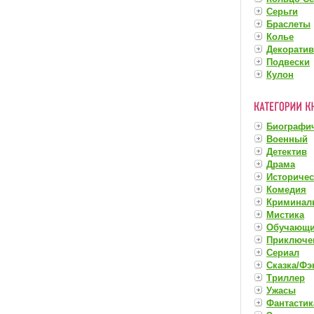
Серьги
Браслеты
Колье
Декорати
Подвески
Кулон
Биографи
Военный
Детектив
Драма
Историче
Комедия
Криминал
Мистика
Обучающ
Приключе
Сериал
Сказка/Фэ
Триллер
Ужасы
Фантастик