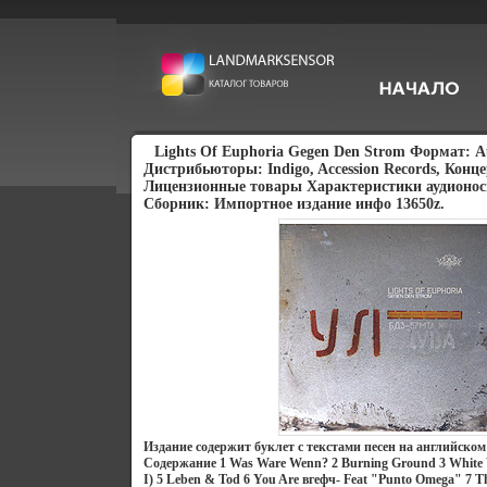
Lights Of Euphoria Gegen Den Strom Формат: Au
Дистрибьюторы: Indigo, Accession Records, Кон
Лицензионные товары Характеристики аудионоси
Сборник: Импортное издание инфо 13650z.
Издание содержит буклет с текстами песен на английско
Содержание 1 Was Ware Wenn? 2 Burning Ground 3 White Wa
I) 5 Leben & Tod 6 You Are вгефч- Feat "Punto Omega" 7 T