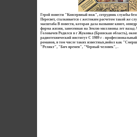
Герой повести "Консервный нож", сотрудник службы без
Пересвет, сталкивается с жестоким расчетом такой же сл
масштаба В повести, которая дала название книге, опвгд
форма жизни, занесенная на Землю миллионы лет назад 
Головачев Родился в г Жуковка (Брянская область), око
радиотехнический институт С 1989 г - профессиональный
романов, в том числе таких известных,войол как "Смерш
"Реликт", "Бич времен", "Черный человек", .