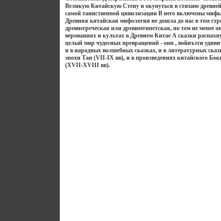
Великую Китайскую Стену и окунуться в стихию древней
самой таинственной цивилизации В него включены мифы
Древняя китайская мифология не дошла до нас в том стр
древнегреческая или древнеегипетская, но тем не менее о
верованиях и культах в Древнем Китае А сказки распахн
целый мир чудесных превращений - они , войиъэти удив
и в народных волшебных сказках, и в литературных сказ
эпохи Тан (VII-IX вв), и в произведениях китайского Бо
(XVII-XVIII вв).