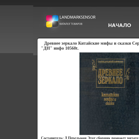
Древнее зеркало Китайские мифы и сказки Се
"ДН" инфо 10560t.
Составитель: Д Перельман Этот сборник поможет читате