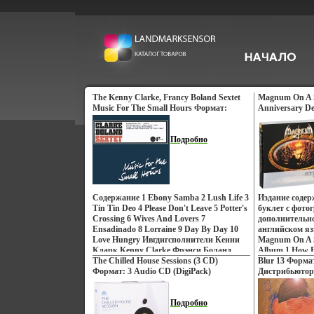
The Kenny Clarke, Francy Boland Sextet
Magnum On A St
Music For The Small Hours Формат:
Anniversary De
Audio CD (DigiPack) Дистрибьюторы:
Формат: 2 Aud
Schema Records, ООО Музыка Италия
Дистрибьюторы
Лицензионные товары Характеристики
Подробно
Operations Lt
аудионосителей 2008 г Альбом:
Мьюзик" инфо
Импортное издание инфо 869p.
Содержание 1 Ebony Samba 2 Lush Life 3
Издание соде
Tin Tin Deo 4 Please Don't Leave 5 Potter's
буклет с фото
Crossing 6 Wives And Lovers 7
дополнительн
Ensadinado 8 Lorraine 9 Day By Day 10
английском я
Love Hungry Ивгдигсполнители Кенни
Magnum On A St
Кларк Kenny Clarke Фрэнси Боланд
Album 1 How F
Francy Boland.
The Chilled House Sessions (3 CD)
Like An Arrow 3
Blur 13 Формат
Формат: 3 Audio CD (DigiPack)
Before First Li
Дистрибьюторы
Дистрибьюторы: Ministry Of Sound
Endless Love 7
Records Лице
Recordings, Концерн "Группа Союз"
Heart 9 All Eng
Характеристик
Великобритания Лицензионные товары
Подробно
Dance CD2: Ma
Альбом: Росси
инфо 873p.
Night Demo Tr