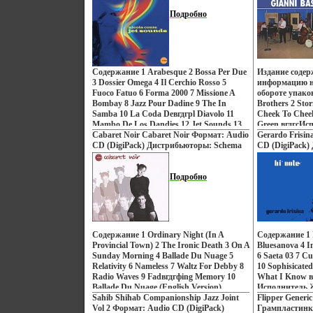
Лицензионные товары Характеристики
Complesso Giste
Музыка Итали
Blackbelt Andersen - November 12 Todd
аудионосителей 2000 г Альбом:
Подробно
Versione 10 Stef
Характеристик
Terje - Italian Stallion 13 Ichisan - Radar
Импортное издание инфо 919p.
Versione 11 Dan
Альбом: Импор
Pulse Is Sent 14 In Flagranti - Personal
Theme 12 Angel
Angst 15 Rubber Room - Cockroach 16
Landscape 13 M
Max Sedgley - Happy (Soul Mekanik
Bruno Battisti
Remix) 17 Bent - Swollen (Cafe Del Marsh
Cesco Anselmo S
Mix) 18 Lovelock - Don't Turn Away (From
Содержание 1 Arabesque 2 Bossa Per Due
Издание соде
Giancarlo Gazz
My Love) Исполнители (показать всех
3 Dossier Omega 4 Il Cerchio Rosso 5
информацию н
Исполнители (
исполнителей) "Groove Armada"
Fuoco Fatuo 6 Forma 2000 7 Missione A
обороте упако
исполнителей
"Underworld" "Royksopp".
Bombay 8 Jazz Pour Dadine 9 The In
Brothers 2 Sto
Altissimi Клод
Samba 10 La Coda Deвгдгрl Diavolo 11
Cheek To Chee
"Batucada Sev
Mambo De Los Dandies 12 Jet Sounds 13
Green вгдгсИс
Trappola Mortale Исполнитель Никола
Cabaret Noir Cabaret Noir Формат: Audio
Gianni Basso".
Gerardo Frisin
Контэ Nicola Conte.
CD (DigiPack) Дистрибьюторы: Schema
CD (DigiPack)
Records, ООО Музыка Лицензионные
Records, ООО
товары Характеристики аудионосителей
Лицензионные
2010 г Альбом: Импортное издание инфо
Подробно
аудионосителе
923p.
Импортное изд
Содержание 1 Ordinary Night (In A
Содержание 1 I
Provincial Town) 2 The Ironic Death 3 On A
Bluesanova 4 I
Sunday Morning 4 Ballade Du Nuage 5
6 Saeta 03 7 C
Relativity 6 Nameless 7 Waltz For Debby 8
10 Sophisicate
Radio Waves 9 Fadвгдгфing Memory 10
What I Know в
Ballade Du Nuage (English Version)
Исполнитель 
Исполнитель "Cabaret Noir".
Sahib Shihab Companionship Jazz Joint
Frisina.
Flipper Generi
Vol 2 Формат: Audio CD (DigiPack)
Грампластинк