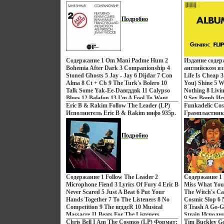
Дистрибьюторы: Schema Records,
конверт) Дист
Rearward, ООО Музыка Италия
Beards, ООО 
Лицензионные товары Характеристики
Подробно
Лицензионные
аудионосителей 2010 г Сборник:
аудионосителе
Импортное издание инфо 929p.
Импортное изд
Содержание 1 Om Mani Padme Hum 2
Издание содер
Bohemia After Dark 3 Companionship 4
английском яз
Stoned Ghosts 5 Jay - Jay 6 Dijdar 7 Con
Life Is Cheap 
Alma 8 Ct + Cb 9 The Turk's Bolero 10
You) Shine 5 W
Talk Some Yak-Ee-Daвгддвk 11 Calypso
Nothing 8 Livi
Blues 12 Balafon 13 I'm A Fool To Want
9 Sex Bomb Ис
You 14 Insensatez 15 Invitation 16 Yah-
Eric B & Rakim Follow The Leader (LP)
Funkadelic Cos
Yah Blues 17 Serenata 18 Just Give Me
Исполнитель Eric B & Rakim инфо 935p.
Грампластинк
Time 19 Born To Be Blue 20 Sconsolato
конверт) Дис
Исполнитель Сахиб Шихаб Sahib
Records, ООО
Shihab.
Подробно
Лицензионные
аудионосителе
Импортное изд
Содержание 1 Follow The Leader 2
Содержание 1 
Microphone Fiend 3 Lyrics Of Fury 4 Eric B
Miss What You
Never Scared 5 Just A Beat 6 Put Your
The Witch's Cas
Hands Together 7 To The Listeners 8 No
Cosmic Slop 6
Competition 9 The вгддсR 10 Musical
8 Trash A Go-G
Massacre 11 Beats For The Listeners
Strain Исполн
Исполнитель Eric B & Rakim.
Chris Bell I Am The Cosmos (LP) Формат:
Tim Buckley Go